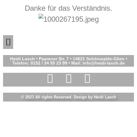
Danke für das Verständnis.
Heidi Lasch • Paarener Str. 7 • 14621 Schönwalde-Glien •
Telefon: 0152 / 34 55 23 99 • Mail: info@heidi-lasch.de
© 2023 All rights Reserved. Design by Heidi Lasch