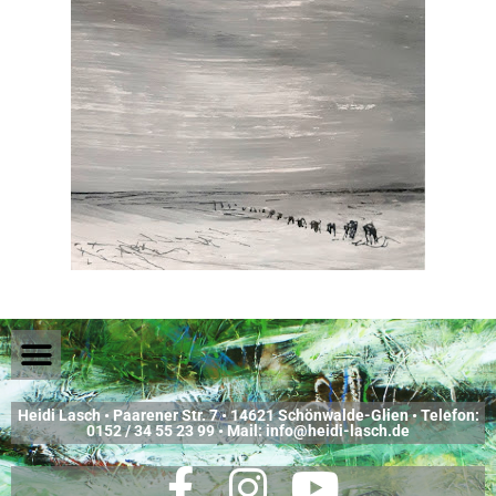
Heidi Lasch • Paarener Str. 7 • 14621 Schönwalde-Glien • Telefon:
0152 / 34 55 23 99 • Mail: info@heidi-lasch.de