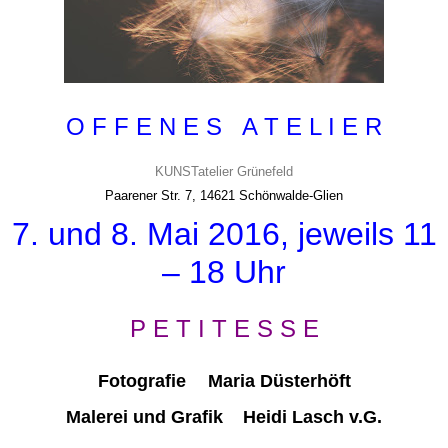
O F F E N E S A T E L I E R
KUNSTatelier Grünefeld
Paarener Str. 7, 14621 Schönwalde-Glien
7. und 8. Mai 2016, jeweils 11
– 18 Uhr
P E T I T E S S E
Fotografie
Maria Düsterhöft
Malerei und Grafik Heidi Lasch v.G.