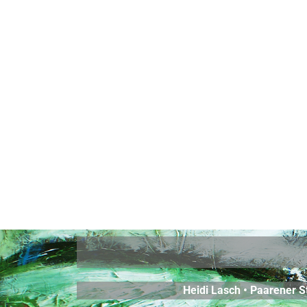
Heidi Lasch • Paarener St