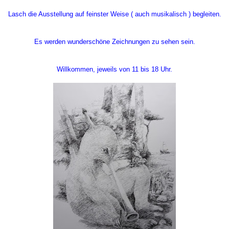
Lasch die Ausstellung auf feinster Weise ( auch musikalisch ) begleiten.
Es werden wunderschöne Zeichnungen zu sehen sein.
Willkommen, jeweils von 11 bis 18 Uhr.